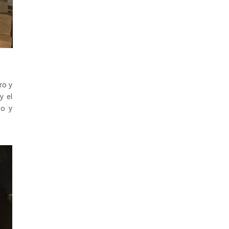
ro y
y el
to y