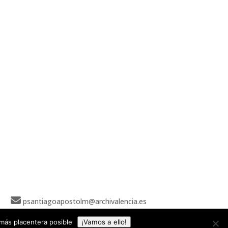
psantiagoapostolm@archivalencia.es
más placentera posible
¡Vamos a ello!