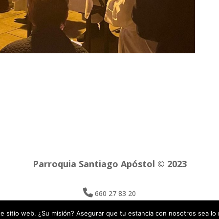
Parroquia Santiago Apóstol © 2023
660 27 83 20
e sitio web. ¿Su misión? Asegurar que tu estancia con nosotros sea lo 