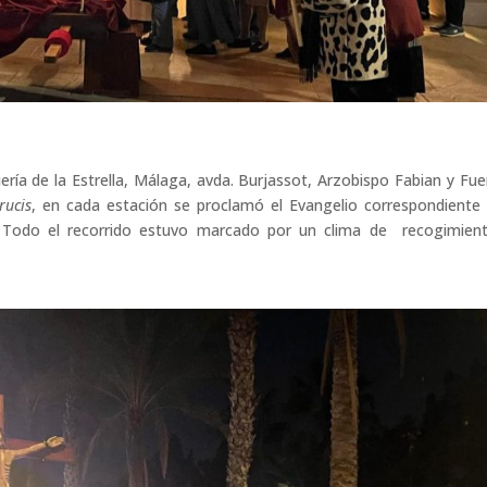
uería de la Estrella, Málaga, avda. Burjassot, Arzobispo Fabian y Fue
rucis
, en cada estación se proclamó el Evangelio correspondiente 
. Todo el recorrido estuvo marcado por un clima de recogimien