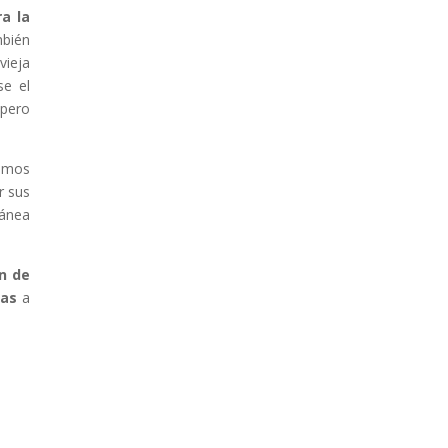
a la
mbién
vieja
se el
 pero
ramos
r sus
tánea
ón de
das
a