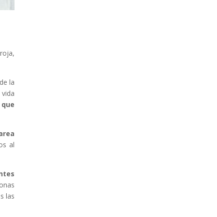
roja,
 de la
 vida
o que
area
os al
ntes
sonas
s las