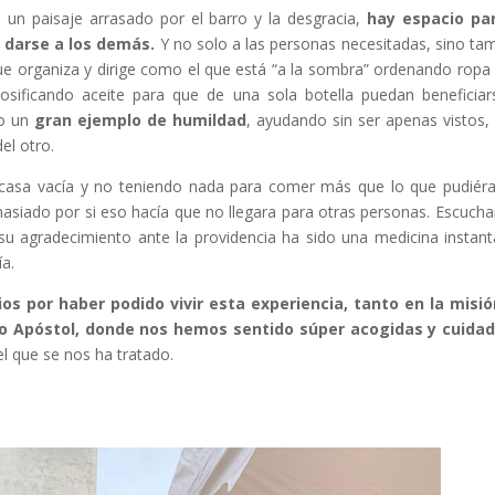
un paisaje arrasado por el barro y la desgracia,
hay espacio par
e darse a los demás.
Y no solo a las personas necesitadas, sino ta
ue organiza y dirige como el que está “a la sombra” ordenando ropa 
sificando aceite para que de una sola botella puedan beneficiar
vo un
gran ejemplo de humildad
, ayudando sin ser apenas vistos,
el otro.
 casa vacía y no teniendo nada para comer más que lo que pudié
masiado por si eso hacía que no llegara para otras personas. Escucha
 su agradecimiento ante la providencia ha sido una medicina instan
ía.
os por haber podido vivir esta experiencia, tanto en la misi
go Apóstol, donde nos hemos sentido súper acogidas y cuida
el que se nos ha tratado.