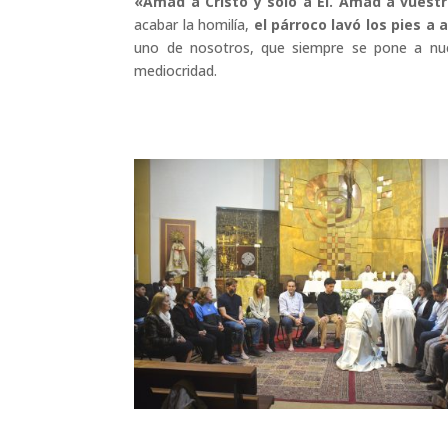
«Amad a Cristo y solo a Él. Amad a vuestr
acabar la homilía,
el párroco lavó los pies a 
uno de nosotros, que siempre se pone a nues
mediocridad.