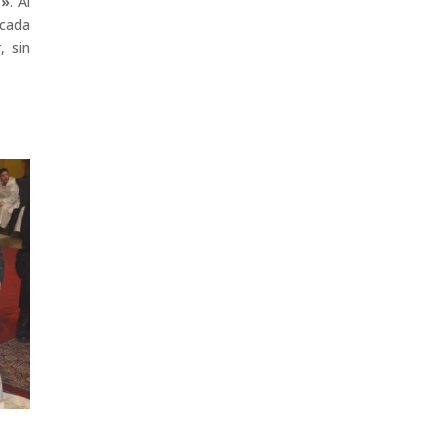
s»
. Al
 cada
, sin