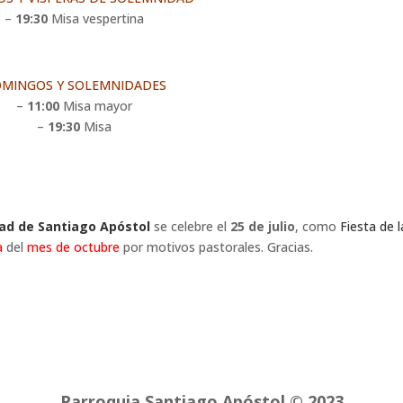
–
19:30
Misa vespertina
MINGOS Y SOLEMNIDADES
–
11:00
Misa mayor
–
19:30
Misa
ad de Santiago Apóstol
se celebre el
25 de julio
, como
Fiesta de l
a
del
mes de octubre
por motivos pastorales. Gracias.
Parroquia Santiago Apóstol © 2023